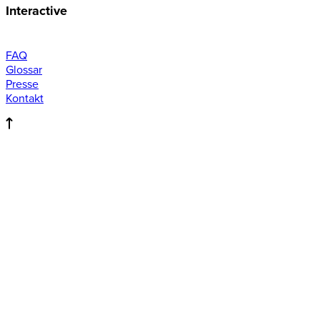
Interactive
FAQ
Glossar
Presse
Kontakt
Magma interactive
GmbH
Die Werbeagentur für Marken und Kommunikation in
Liechtenstein und Schweiz. Wir erschaffen Verbindungen
zwischen klassischer und digitaler Kommunikation.