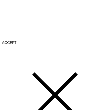
Um unsere Webseite für Sie optimal zu gestalten und
fortlaufend verbessern zu können, verwenden wir Cookies.
Durch den Klick auf «Akzeptieren», stimmen Sie der
Verwendung von Cookies zu.
Weitere Informationen zu Cookies erhalten Sie in unserer
Datenschutzerklärung
ACCEPT