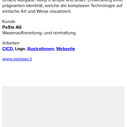
Unsere Aufgabe: Keep it simple and smart. Entwicklung einer
prägnanten Identität, welche die komplexen Technologie auf
einfache Art und Weise visualisiert.
Kunde
PaSta AG
Wasseraufbereitung- und reinhaltung
Arbeiten
CICD
, Logo,
Illustrationen
,
Webseite
www.pastaag.li